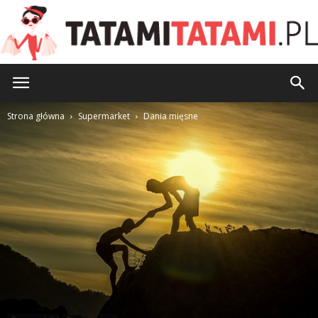
TatamiTatami.pl
Strona główna
Supermarket
Dania mięsne