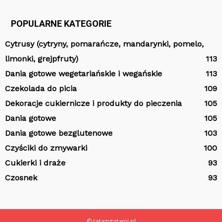
POPULARNE KATEGORIE
Cytrusy (cytryny, pomarańcze, mandarynki, pomelo,
limonki, grejpfruty)
113
Dania gotowe wegetariańskie i wegańskie
113
Czekolada do picia
109
Dekoracje cukiernicze i produkty do pieczenia
105
Dania gotowe
105
Dania gotowe bezglutenowe
103
Czyściki do zmywarki
100
Cukierki i draże
93
Czosnek
93
© tatamitatami.pl