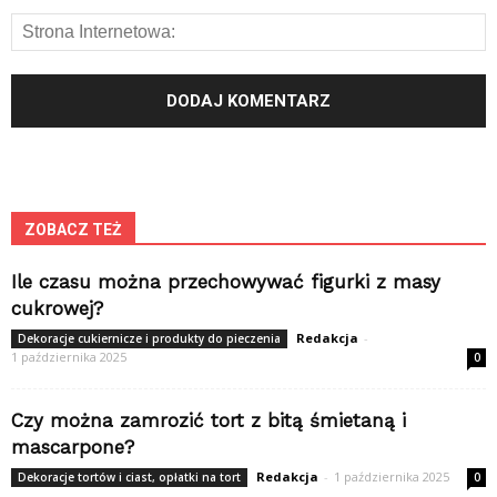
ZOBACZ TEŻ
Ile czasu można przechowywać figurki z masy
cukrowej?
Redakcja
-
Dekoracje cukiernicze i produkty do pieczenia
1 października 2025
0
Czy można zamrozić tort z bitą śmietaną i
mascarpone?
Redakcja
-
1 października 2025
Dekoracje tortów i ciast, opłatki na tort
0