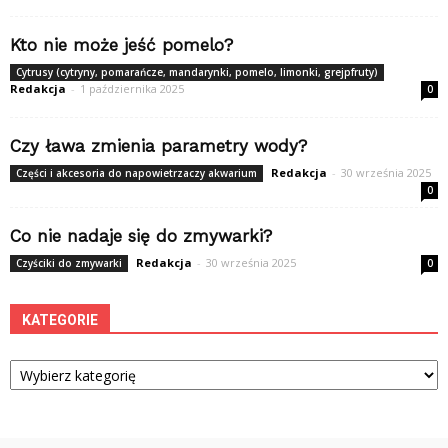
Kto nie może jeść pomelo?
Cytrusy (cytryny, pomarańcze, mandarynki, pomelo, limonki, grejpfruty)
Redakcja
-
1 października 2025
0
Czy ława zmienia parametry wody?
Redakcja
-
30 września 2025
Części i akcesoria do napowietrzaczy akwarium
0
Co nie nadaje się do zmywarki?
Redakcja
-
30 września 2025
Czyściki do zmywarki
0
KATEGORIE
Kategorie