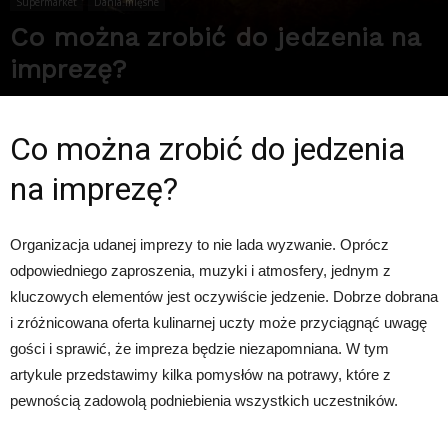
Supermarket
Dania mięsne
Co można zrobić do jedzenia na
imprezę?
Przez
Redakcja
-
28 czerwca 2025
352
0
Co można zrobić do jedzenia
na imprezę?
Organizacja udanej imprezy to nie lada wyzwanie. Oprócz
odpowiedniego zaproszenia, muzyki i atmosfery, jednym z
kluczowych elementów jest oczywiście jedzenie. Dobrze dobrana
i zróżnicowana oferta kulinarnej uczty może przyciągnąć uwagę
gości i sprawić, że impreza będzie niezapomniana. W tym
artykule przedstawimy kilka pomysłów na potrawy, które z
pewnością zadowolą podniebienia wszystkich uczestników.