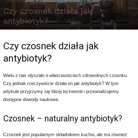
Supermarket
Czosnek
Czy czosnek działa jak
antybiotyk?
Przez
Redakcja
-
22 listopada 2024
302
0
Czy czosnek działa jak
antybiotyk?
Wielu z nas słyszało o właściwościach zdrowotnych czosnku.
Czy jednak rzeczywiście działa on jak antybiotyk? W tym
artykule przyjrzymy się bliżej tej kwestii i przeanalizujemy
dostępne dowody naukowe.
Czosnek – naturalny antybiotyk?
Czosnek jest popularnym składnikiem kuchni, ale ma również