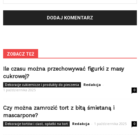
ZOBACZ TEŻ
Ile czasu można przechowywać figurki z masy
cukrowej?
Redakcja
-
Dekoracje cukiernicze i produkty do pieczenia
1 października 2025
0
Czy można zamrozić tort z bitą śmietaną i
mascarpone?
Redakcja
-
1 października 2025
Dekoracje tortów i ciast, opłatki na tort
0