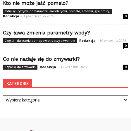
Kto nie może jeść pomelo?
Cytrusy (cytryny, pomarańcze, mandarynki, pomelo, limonki, grejpfruty)
Redakcja
-
1 października 2025
0
Czy ława zmienia parametry wody?
Redakcja
-
30 września 2025
Części i akcesoria do napowietrzaczy akwarium
0
Co nie nadaje się do zmywarki?
Redakcja
-
30 września 2025
Czyściki do zmywarki
0
KATEGORIE
Kategorie