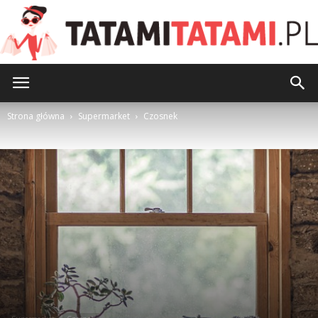
TatamiTatami.pl
Strona główna
Supermarket
Czosnek