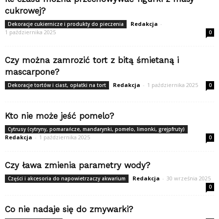
cukrowej?
Redakcja
-
Dekoracje cukiernicze i produkty do pieczenia
1 października 2025
0
Czy można zamrozić tort z bitą śmietaną i
mascarpone?
Redakcja
-
1 października 2025
Dekoracje tortów i ciast, opłatki na tort
0
Kto nie może jeść pomelo?
Cytrusy (cytryny, pomarańcze, mandarynki, pomelo, limonki, grejpfruty)
Redakcja
-
1 października 2025
0
Czy ława zmienia parametry wody?
Redakcja
-
30 września 2025
Części i akcesoria do napowietrzaczy akwarium
0
Co nie nadaje się do zmywarki?