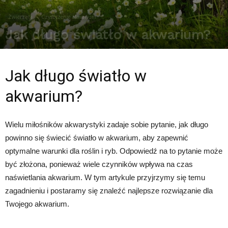
Zwierzęta
Czyszczenie akwarium
Jak długo światło w akwarium?
Przez
Redakcja
-
12 lutego 2024
699
0
Jak długo światło w
akwarium?
Wielu miłośników akwarystyki zadaje sobie pytanie, jak długo
powinno się świecić światło w akwarium, aby zapewnić
optymalne warunki dla roślin i ryb. Odpowiedź na to pytanie może
być złożona, ponieważ wiele czynników wpływa na czas
naświetlania akwarium. W tym artykule przyjrzymy się temu
zagadnieniu i postaramy się znaleźć najlepsze rozwiązanie dla
Twojego akwarium.