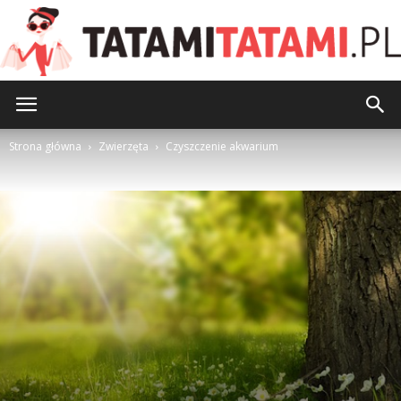
TatamiTatami.pl
Strona główna
Zwierzęta
Czyszczenie akwarium