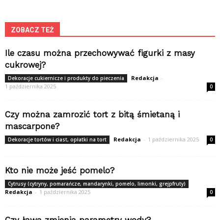
ZOBACZ TEŻ
Ile czasu można przechowywać figurki z masy
cukrowej?
Redakcja
-
Dekoracje cukiernicze i produkty do pieczenia
1 października 2025
0
Czy można zamrozić tort z bitą śmietaną i
mascarpone?
Redakcja
-
1 października 2025
Dekoracje tortów i ciast, opłatki na tort
0
Kto nie może jeść pomelo?
Cytrusy (cytryny, pomarańcze, mandarynki, pomelo, limonki, grejpfruty)
Redakcja
-
1 października 2025
0