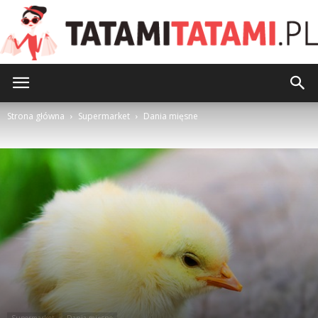
TatamiTatami.pl
Strona główna
Supermarket
Dania mięsne