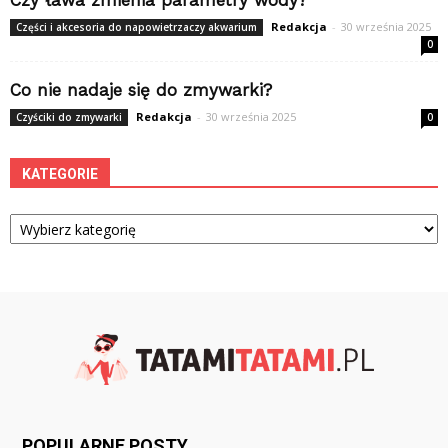
Czy ława zmienia parametry wody?
Redakcja
-
30 września 2025
Części i akcesoria do napowietrzaczy akwarium
0
Co nie nadaje się do zmywarki?
Redakcja
-
30 września 2025
Czyściki do zmywarki
0
KATEGORIE
Kategorie
POPULARNE POSTY