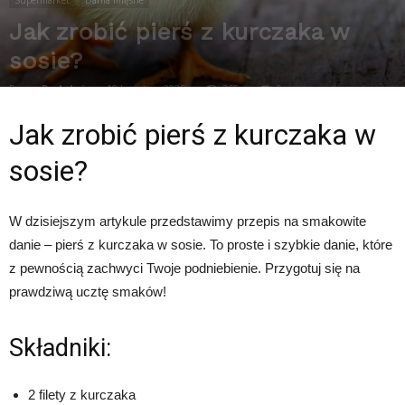
Supermarket
Dania mięsne
Jak zrobić pierś z kurczaka w
sosie?
Przez
Redakcja
-
19 kwietnia 2025
365
0
Jak zrobić pierś z kurczaka w
sosie?
W dzisiejszym artykule przedstawimy przepis na smakowite
danie – pierś z kurczaka w sosie. To proste i szybkie danie, które
z pewnością zachwyci Twoje podniebienie. Przygotuj się na
prawdziwą ucztę smaków!
Składniki:
2 filety z kurczaka