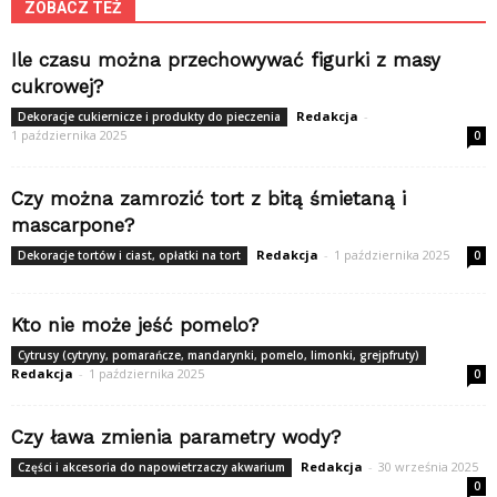
ZOBACZ TEŻ
Ile czasu można przechowywać figurki z masy
cukrowej?
Redakcja
-
Dekoracje cukiernicze i produkty do pieczenia
1 października 2025
0
Czy można zamrozić tort z bitą śmietaną i
mascarpone?
Redakcja
-
1 października 2025
Dekoracje tortów i ciast, opłatki na tort
0
Kto nie może jeść pomelo?
Cytrusy (cytryny, pomarańcze, mandarynki, pomelo, limonki, grejpfruty)
Redakcja
-
1 października 2025
0
Czy ława zmienia parametry wody?
Redakcja
-
30 września 2025
Części i akcesoria do napowietrzaczy akwarium
0