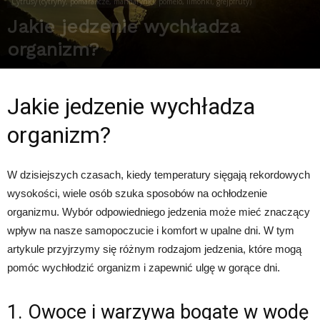
Cytrusy (cytryny, pomarańcze, mandarynki, pomelo, limonki, grejpfruty)
Jakie jedzenie wychładza
organizm?
Przez
Redakcja
-
18 lutego 2025
298
0
Jakie jedzenie wychładza
organizm?
W dzisiejszych czasach, kiedy temperatury sięgają rekordowych
wysokości, wiele osób szuka sposobów na ochłodzenie
organizmu. Wybór odpowiedniego jedzenia może mieć znaczący
wpływ na nasze samopoczucie i komfort w upalne dni. W tym
artykule przyjrzymy się różnym rodzajom jedzenia, które mogą
pomóc wychłodzić organizm i zapewnić ulgę w gorące dni.
1. Owoce i warzywa bogate w wodę