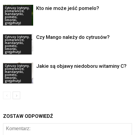
Kto nie może jeść pomelo?
Cytrusy (cytryny,
pomarańcze,
mandarynki,
pomelo,
limonki,
grejpfruty)
Czy Mango należy do cytrusów?
Cytrusy (cytryny,
pomarańcze,
mandarynki,
pomelo,
limonki,
grejpfruty)
Jakie są objawy niedoboru witaminy C?
Cytrusy (cytryny,
pomarańcze,
mandarynki,
pomelo,
limonki,
grejpfruty)
ZOSTAW ODPOWIEDŹ