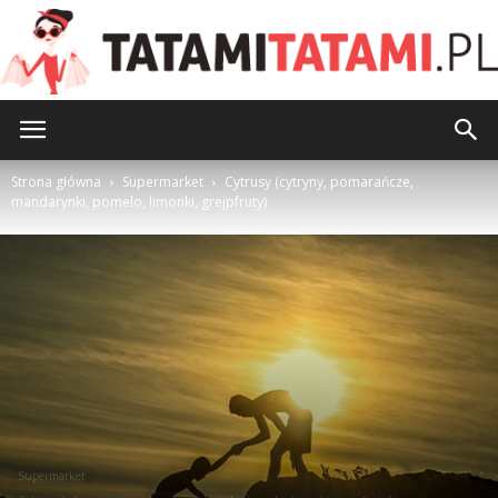
TatamiTatami.pl
Strona główna
Supermarket
Cytrusy (cytryny, pomarańcze,
mandarynki, pomelo, limonki, grejpfruty)
Supermarket